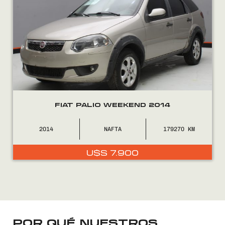
FINANCIÁ
NOSOTROS
CONTACTO
FIAT PALIO WEEKEND 2014
2014
NAFTA
179270
0800
2525
U$S
7.900
POR QUÉ NUESTROS