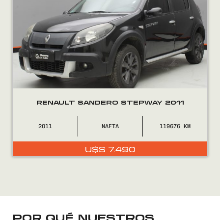
FINANCIÁ
NOSOTROS
CONTACTO
RENAULT SANDERO STEPWAY 2011
2011
NAFTA
119676
0800
2525
U$S
7.490
POR QUÉ NUESTROS