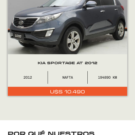
FINANCIÁ
NOSOTROS
CONTACTO
KIA SPORTAGE AT 2012
2012
NAFTA
194890
0800
2525
U$S
10.490
POR QUÉ NUESTROS