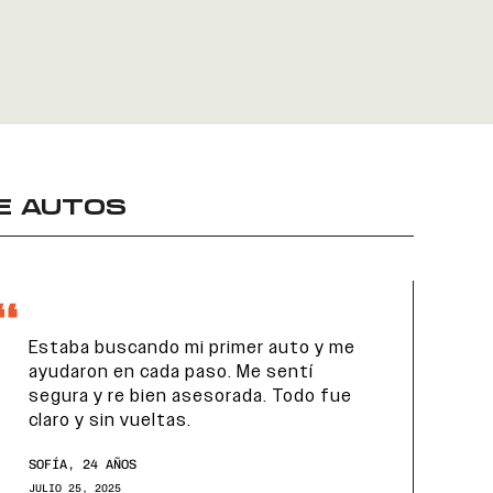
E AUTOS
Estaba buscando mi primer auto y me
To
ayudaron en cada paso. Me sentí
es
segura y re bien asesorada. Todo fue
lo
claro y sin vueltas.
ac
mu
SOFÍA, 24 AÑOS
MAR
JULIO 25, 2025