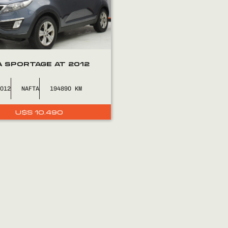
A SPORTAGE AT 2012
2012
NAFTA
194890
U$S
10.490