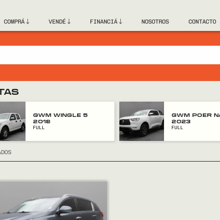
COMPRÁ
VENDÉ
FINANCIÁ
NOSOTROS
CONTACTO
TAS
GWM POER NAFTA
GWM POER N
2023
2023
FULL
TOOL
ADOS