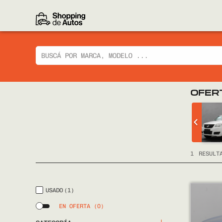
OFER
WAGEN GOL
GWM WINGLE 5
2018
2018
FULL
1
RESULT
USADO
(1)
EN OFERTA
(0)