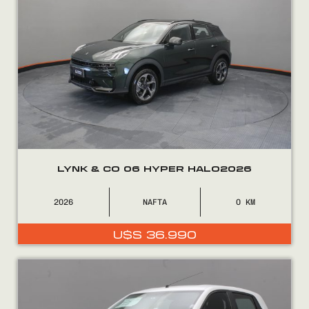
LYNK & CO 06 HYPER HALO2026
2026
NAFTA
0
U$S
36.990