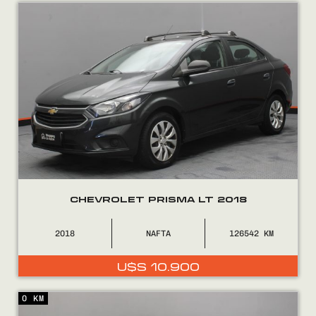
Encontranos en
CHEVROLET PRISMA LT 2018
2018
NAFTA
126542
U$S
10.900
0 KM