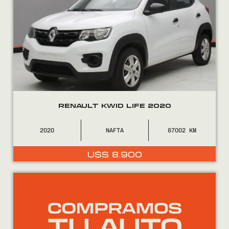
RENAULT KWID LIFE 2020
2020
NAFTA
87002
U$S
8.900