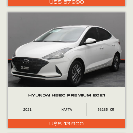
U$S
57.990
0800
2525
HYUNDAI HB20 PREMIUM 2021
2021
NAFTA
56285
U$S
13.900