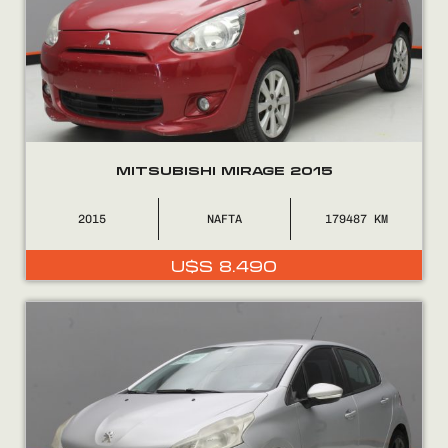
0800
2525
MITSUBISHI MIRAGE 2015
2015
NAFTA
179487
U$S
8.490