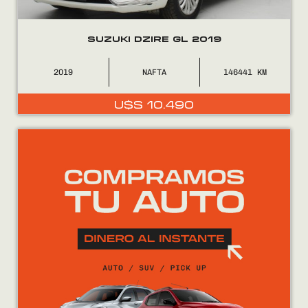
SUZUKI DZIRE GL 2019
2019
NAFTA
146441
U$S
10.490