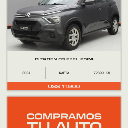
CITROEN C3 FEEL 2024
2024
NAFTA
72309
U$S
11.900