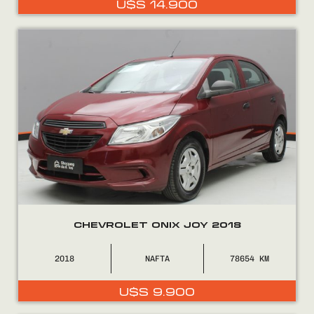
U$S
14.900
0800
2525
CHEVROLET ONIX JOY 2018
2018
NAFTA
78654
U$S
9.900