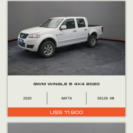
Encontranos en
GWM WINGLE 5 4X4 2020
2020
NAFTA
56129
U$S
11.900