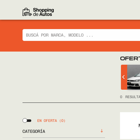
OFER
 CIAZ GLX
CHEVROLET
TRACKER LTZ 2014
FULL
0
RESULT
EN OFERTA
(0)
CATEGORÍA