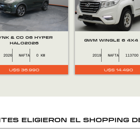
U$S
U$
10.490.
9.4
YNK & CO 06 HYPER
GWM WINGLE 6 4X4
HALO2026
2026
NAFTA
0
2019
NAFTA
113700
U$S
36.990
U$S
14.490
TES ELIGIERON EL
SHOPPING D