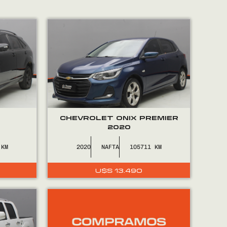
CHEVROLET ONIX PREMIER
2020
2020
NAFTA
105711
U$S
13.490
ecio
ual