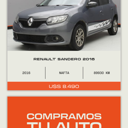
RENAULT SANDERO 2016
2016
NAFTA
89930
U$S
8.490