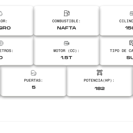
LOR:
COMBUSTIBLE:
CILIN
GRO
NAFTA
15
ETROS:
MOTOR (CC):
TIPO DE C
0
1.5T
S
PUERTAS:
5
182