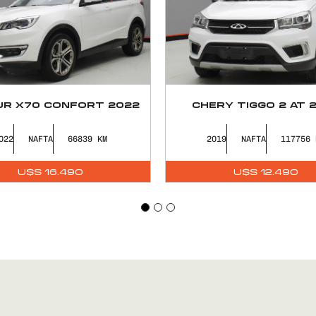
R X70 CONFORT 2022
CHERY TIGGO 2 AT 
022
NAFTA
66839
2019
NAFTA
117756
U$S
16.490
U$S
12.490