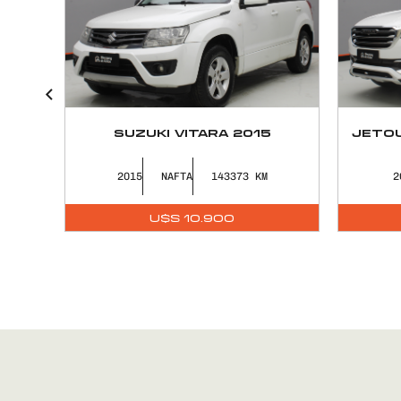
KM
SUZUKI VITARA 2015
JETOU
2015
NAFTA
143373
2
U$S
10.900