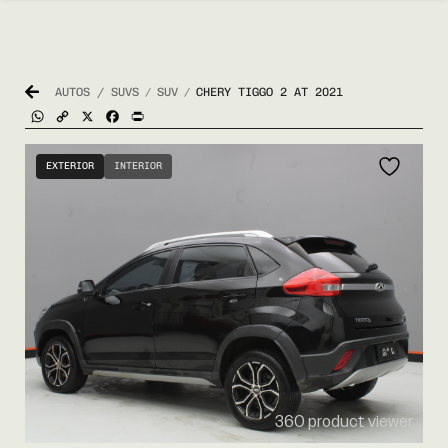
AUTOS / SUVS
SUV
CHERY TIGGO 2 AT 2021
/
/
WhatsApp
Copy
X
Facebook
Print
Link
EXTERIOR
INTERIOR
360 product viewer