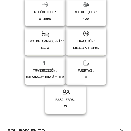
KILÓMETROS:
MOTOR (CC):
Encontranos en
51395
1.5
TIPO DE CARROCERÍA:
TRACCIÓN:
SUV
DELANTERA
TRANSMISIÓN:
PUERTAS:
SEMIAUTOMÁTICA
5
PASAJEROS:
5
EQUIPAMIENTO