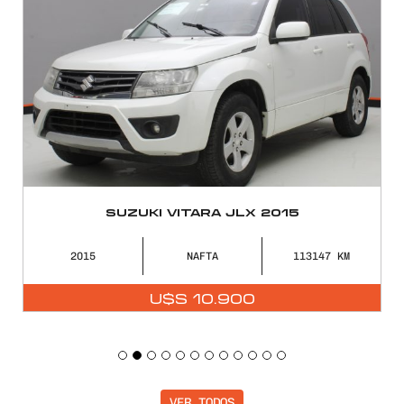
SUZUKI VITARA JLX 2015
2015
NAFTA
113147
U$S
10.900
VER TODOS