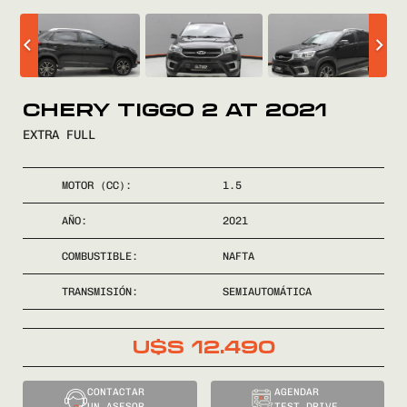
COMPRÁ
VENDÉ
CHERY TIGGO 2 AT 2021
EXTRA FULL
FINANCIÁ
MOTOR (CC):
1.5
NOSOTROS
AÑO:
2021
CONTACTO
COMBUSTIBLE:
NAFTA
TRANSMISIÓN:
SEMIAUTOMÁTICA
U$S
12.490
0800
2525
CONTACTAR
AGENDAR
UN ASESOR
TEST DRIVE