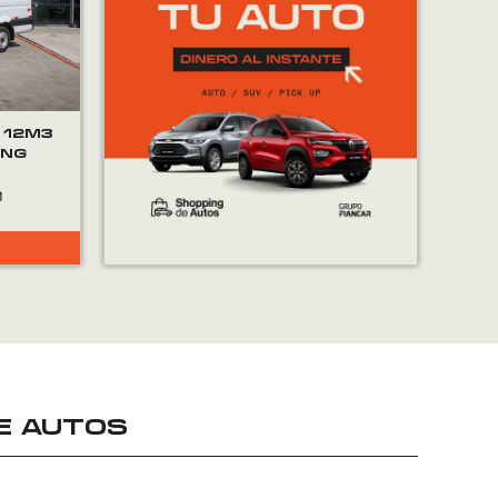
 12M3
ING
E AUTOS