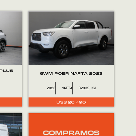
 PLUS
GWM POER NAFTA 2023
2023
NAFTA
32932
U$S
20.490