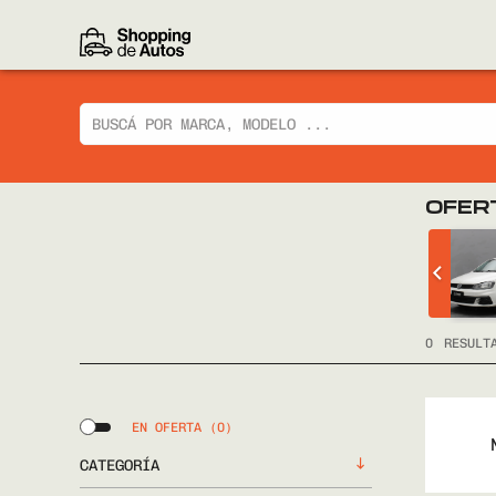
OFER
 CIAZ GLX
CHEVROLET
TRACKER LTZ 2014
FULL
0
RESULT
EN OFERTA
(0)
CATEGORÍA