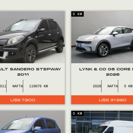
0 KM
ULT SANDERO STEPWAY
LYNK & CO 06 CORE
2011
2026
2011
NAFTA
119676
2026
NAFTA
0
U$S
7.900
U$S
31.990
0 KM