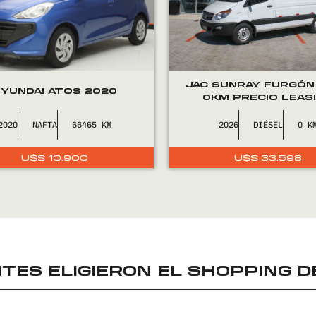
JAC SUNRAY FURGÓN
YUNDAI ATOS 2020
0KM PRECIO LEAS
2020
NAFTA
66465
2026
DIÉSEL
0
U$S
10.900
U$S
33.598
TES ELIGIERON EL
SHOPPING D