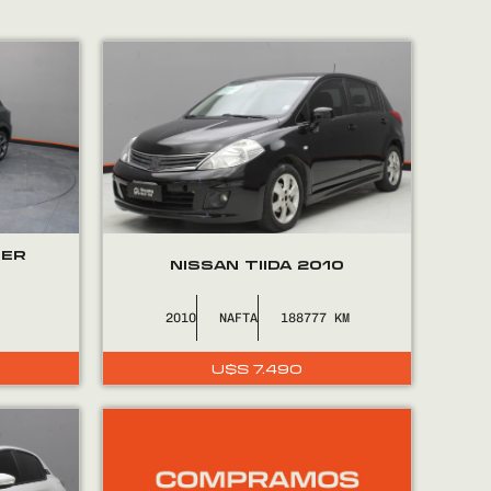
PER
NISSAN TIIDA 2010
2010
NAFTA
188777
U$S
7.490