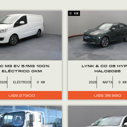
0 KM
C M3 EV 5.1M3 100%
LYNK & CO 06 HY
ELÉCTRICO 0KM
HALO2026
2026
ELÉCTRICO
0
2026
NAFTA
0
U$S
27.900
U$S
36.990