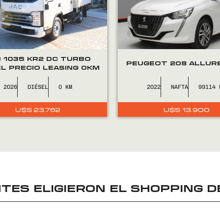
C 1035 KR2 DC TURBO
PEUGEOT 208 ALLUR
EL PRECIO LEASING 0KM
2026
DIÉSEL
0
2022
NAFTA
99114
U$S
23.762
U$S
13.900
TES ELIGIERON EL
SHOPPING D