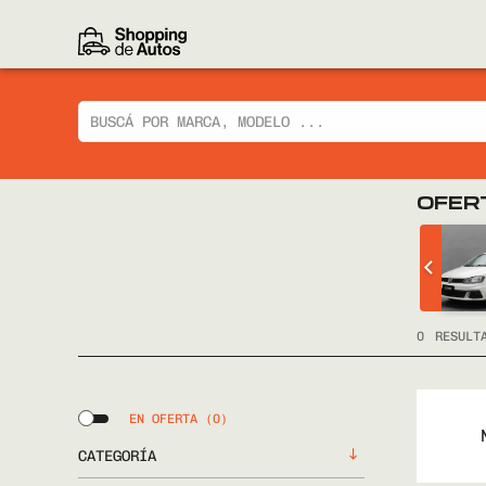
OFER
 CIAZ GLX
CHEVROLET
TRACKER LTZ 2014
FULL
0
RESULT
EN OFERTA
(0)
CATEGORÍA