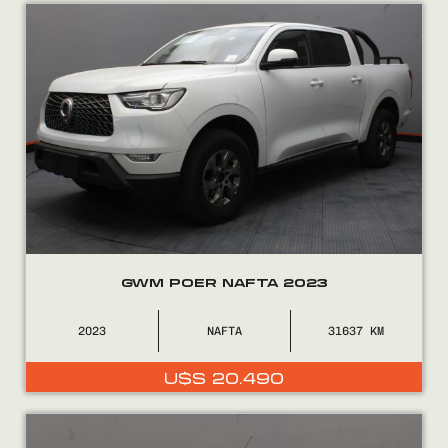
Encontranos en
GWM POER NAFTA 2023
2023
NAFTA
31637
U$S
20.490