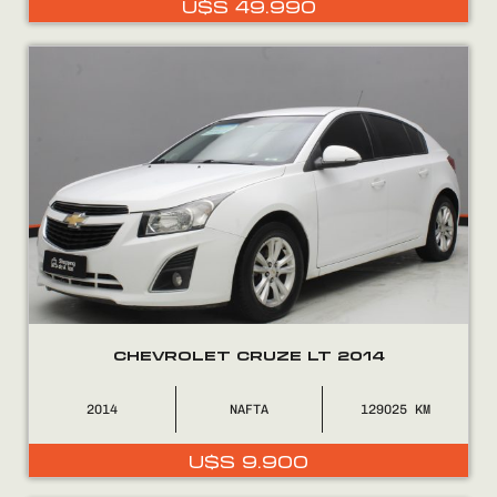
U$S
49.990
0800
2525
CHEVROLET CRUZE LT 2014
2014
NAFTA
129025
U$S
9.900