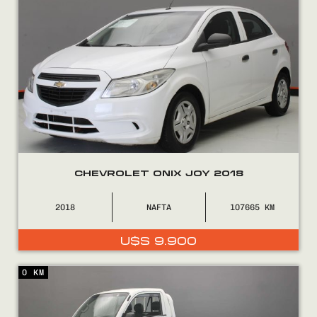
CHEVROLET ONIX JOY 2018
2018
NAFTA
107665
U$S
9.900
0 KM