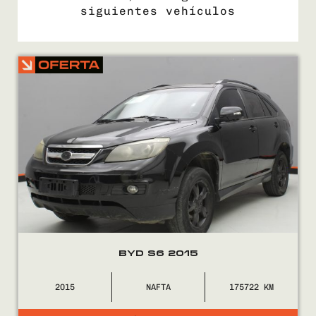
siguientes vehículos
COMPRÁ
VENDÉ
FINANCIÁ
NOSOTROS
CONTACTO
BYD S6 2015
2015
NAFTA
175722