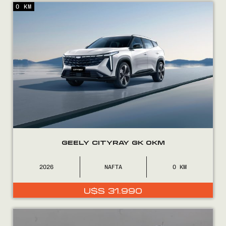
0 KM
Encontranos en
GEELY CITYRAY GK 0KM
2026
NAFTA
0
U$S
31.990