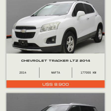
CHEVROLET TRACKER LTZ 2014
2014
NAFTA
177055
U$S
8.900