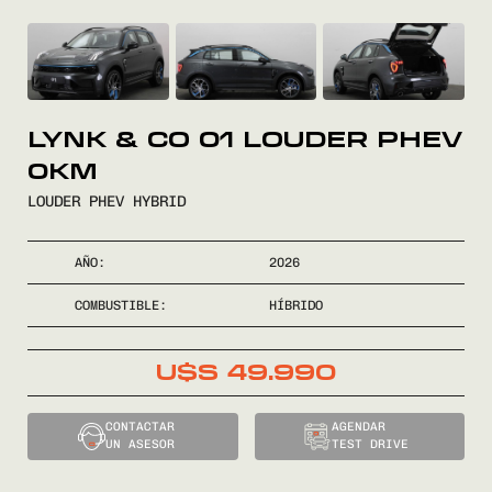
VENDÉ
FINANCIÁ
LYNK & CO 01 LOUDER PHEV
0KM
NOSOTROS
LOUDER PHEV HYBRID
CONTACTO
AÑO:
2026
COMBUSTIBLE:
HÍBRIDO
U$S
49.990
0800
2525
CONTACTAR
AGENDAR
UN ASESOR
TEST DRIVE