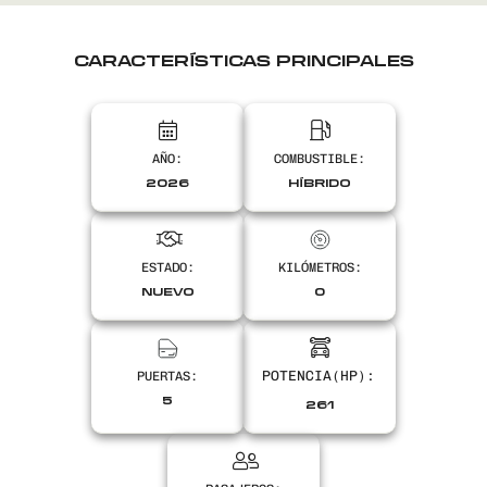
CARACTERÍSTICAS PRINCIPALES
AÑO:
COMBUSTIBLE:
2026
HÍBRIDO
ESTADO:
KILÓMETROS:
NUEVO
0
PUERTAS:
5
261
Encontranos en