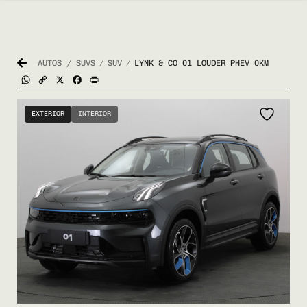
AUTOS / SUVS
SUV
LYNK & CO 01 LOUDER PHEV 0KM
/
/
WhatsApp
Copy
X
Facebook
Print
Link
EXTERIOR
INTERIOR
COMPRÁ