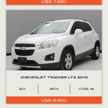
U$S
7.490
0800
2525
CHEVROLET TRACKER LTZ 2014
2014
NAFTA
177055
U$S
8.900