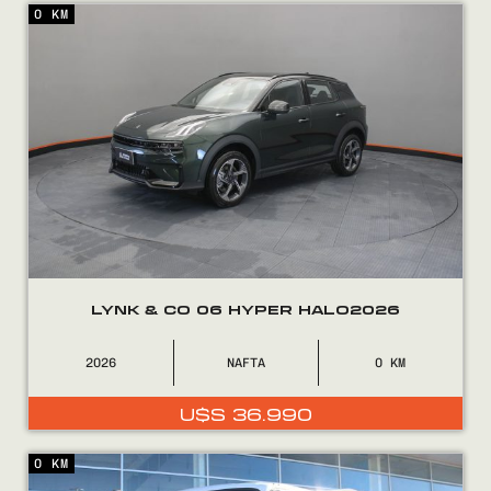
0 KM
Encontranos en
LYNK & CO 06 HYPER HALO2026
2026
NAFTA
0
U$S
36.990
0 KM