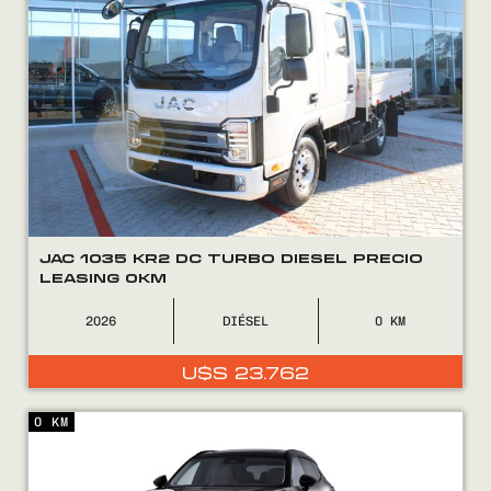
JAC 1035 KR2 DC TURBO DIESEL PRECIO
LEASING 0KM
2026
DIÉSEL
0
U$S
23.762
0 KM