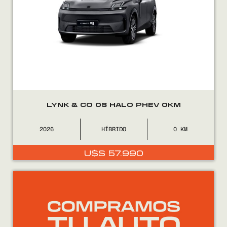
LYNK & CO 08 HALO PHEV 0KM
2026
HÍBRIDO
0
U$S
57.990