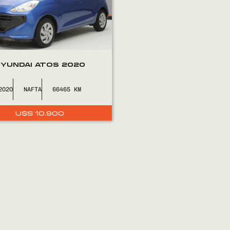
YUNDAI ATOS 2020
2020
NAFTA
66465
U$S
10.900