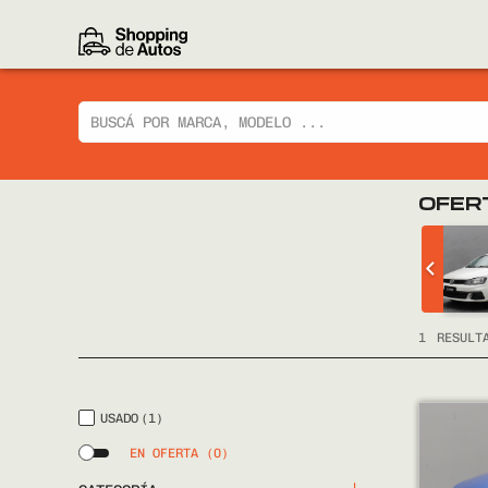
OFER
 CIAZ GLX
CHEVROLET
TRACKER LTZ 2014
FULL
1
RESULT
USADO
(1)
EN OFERTA
(0)