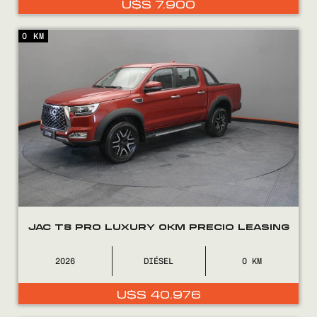
U$S
7.900
0800
2525
0 KM
JAC T8 PRO LUXURY 0KM PRECIO LEASING
2026
DIÉSEL
0
U$S
40.976