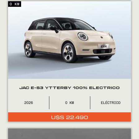
0 KM
Encontranos en
JAC E-S3 YTTERBY 100% ELECTRICO
2026
0
ELÉCTRICO
U$S
22.490