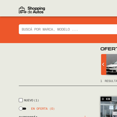
OFER
 CIAZ GLX
CHEVROLET
TRACKER LTZ 2014
FULL
1
RESULT
0 KM
NUEVO
(1)
EN OFERTA
(0)