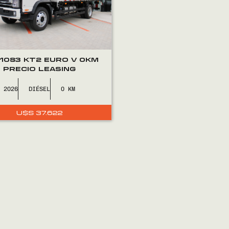
 1083 KT2 EURO V 0KM
PRECIO LEASING
2026
DIÉSEL
0
U$S
37.622