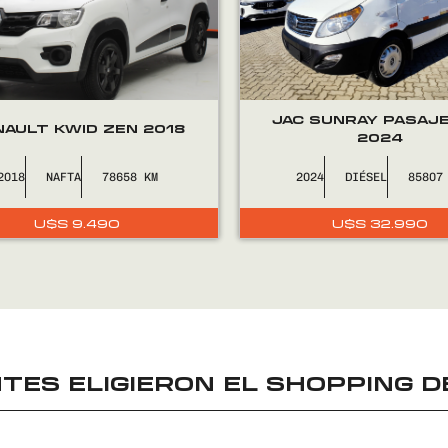
U$S
U$S
8.900.
8.490.
JAC SUNRAY PASAJ
NAULT KWID ZEN 2018
2024
2018
NAFTA
78658
2024
DIÉSEL
85807
U$S
9.490
U$S
32.990
TES ELIGIERON EL
SHOPPING D