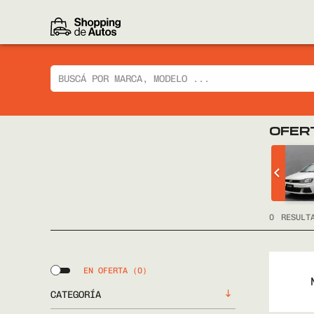
OFER
 CIAZ GLX
CHEVROLET
TRACKER LTZ 2014
FULL
0
RESULT
EN OFERTA
(0)
CATEGORÍA