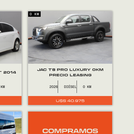
0 KM
JAC T8 PRO LUXURY 0KM
T 2014
PRECIO LEASING
2026
DIÉSEL
0
U$S
40.975