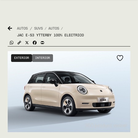
AUTOS / SUVS
AUTOS
/
/
JAC E-S3 YTTERBY 100% ELECTRICO
WhatsApp
Copy
X
Facebook
Print
Link
EXTERIOR
INTERIOR
360 product viewer