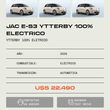
COMPRÁ
JAC E-S3 YTTERBY 100%
VENDÉ
ELECTRICO
FINANCIÁ
YTTERBY 100% ELETRICO
NOSOTROS
AÑO:
2026
COMBUSTIBLE:
ELÉCTRICO
CONTACTO
TRANSMISIÓN:
AUTOMÁTICA
U$S
22.490
0800
2525
CONTACTAR
AGENDAR
UN ASESOR
TEST DRIVE