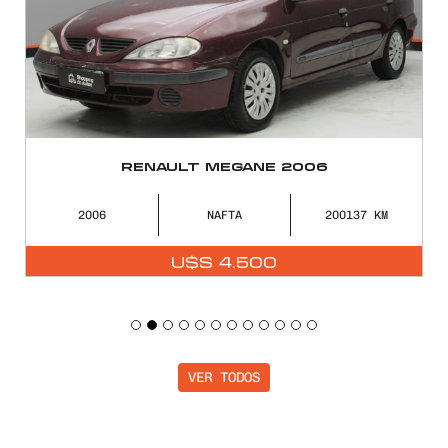
RENAULT MEGANE 2006
2006
NAFTA
200137
U$S
4.500
VER TODOS