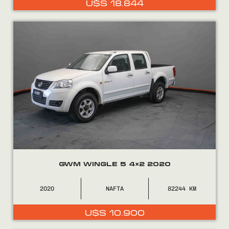
U$S
18.844
0800
2525
GWM WINGLE 5 4×2 2020
2020
NAFTA
82244
U$S
10.900