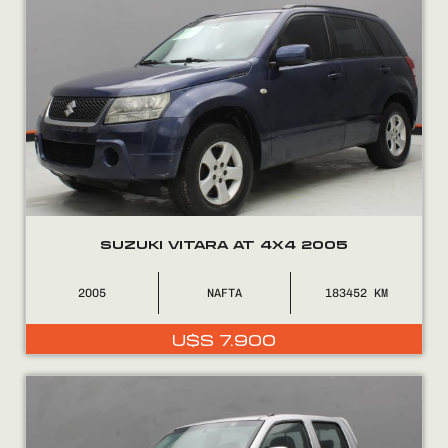
SUZUKI VITARA AT 4X4 2005
2005
NAFTA
183452
U$S
7.900