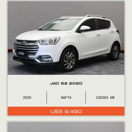
Encontranos en
JAC S2 2020
2020
NAFTA
128383
U$S
9.490