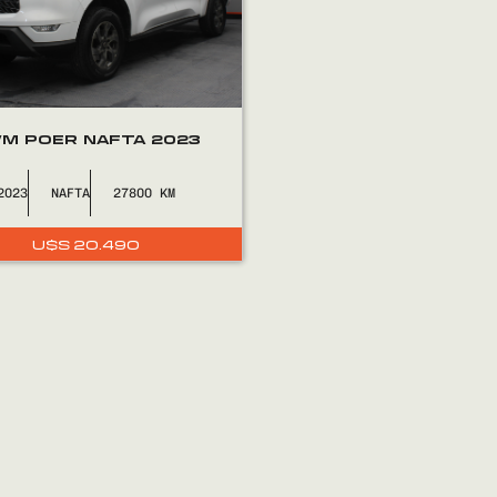
M POER NAFTA 2023
2023
NAFTA
27800
U$S
20.490