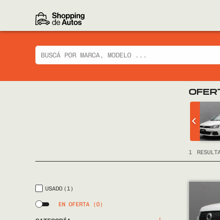
OFER
 CIAZ GLX
CHEVROLET
TRACKER LTZ 2014
FULL
1
RESULT
USADO
(1)
EN OFERTA
(0)