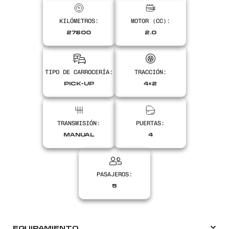
KILÓMETROS:
MOTOR (CC):
27800
2.0
Encontranos en
TIPO DE CARROCERÍA:
TRACCIÓN:
PICK-UP
4×2
TRANSMISIÓN:
PUERTAS:
MANUAL
4
PASAJEROS:
5
EQUIPAMIENTO