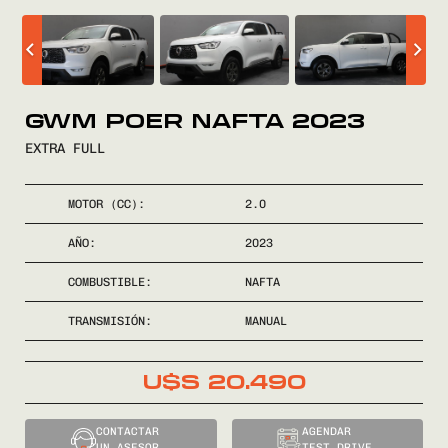
COMPRÁ
GWM POER NAFTA 2023
VENDÉ
EXTRA FULL
FINANCIÁ
MOTOR (CC):
2.0
NOSOTROS
AÑO:
2023
CONTACTO
COMBUSTIBLE:
NAFTA
TRANSMISIÓN:
MANUAL
U$S
20.490
0800
2525
CONTACTAR
AGENDAR
UN ASESOR
TEST DRIVE