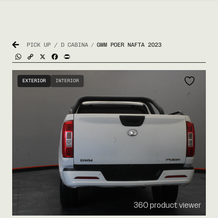
PICK UP / D CABINA
GWM POER NAFTA 2023
/
WhatsApp
Copy
X
Facebook
Print
Link
EXTERIOR
INTERIOR
360 product viewer