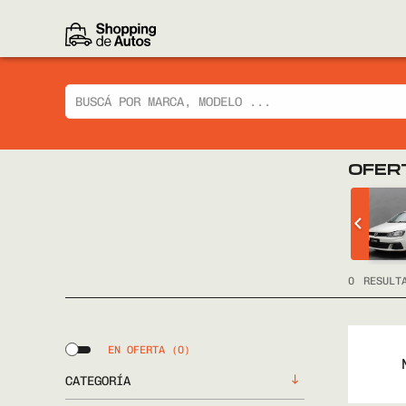
OFER
 CIAZ GLX
CHEVROLET
TRACKER LTZ 2014
FULL
0
RESULT
EN OFERTA
(0)
CATEGORÍA