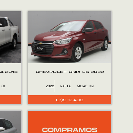
4 2018
CHEVROLET ONIX LS 2022
2022
NAFTA
50145
U$S
12.490