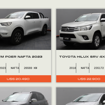
M POER NAFTA 2023
TOYOTA HILUX SRV 4X
2023
NAFTA
26569
2018
NAFTA
235172
U$S
20.490
U$S
22.900