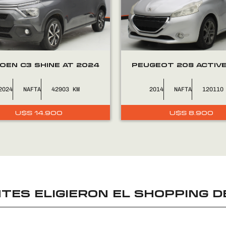
OEN C3 SHINE AT 2024
PEUGEOT 208 ACTIVE
2024
NAFTA
42903
2014
NAFTA
120110
U$S
14.900
U$S
8.900
TES ELIGIERON EL
SHOPPING D