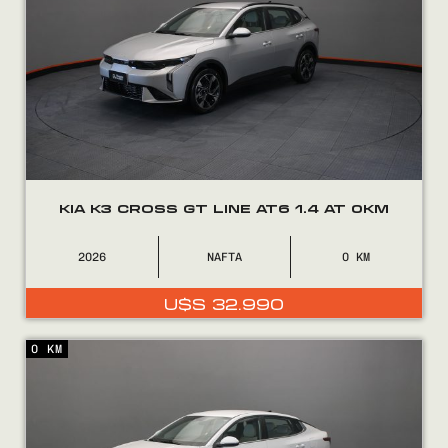
VENDÉ
FINANCIÁ
NOSOTROS
CONTACTO
KIA K3 CROSS GT LINE AT6 1.4 AT 0KM
2026
NAFTA
0
0800
2525
U$S
32.990
0 KM