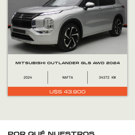
FINANCIÁ
NOSOTROS
CONTACTO
MITSUBISHI OUTLANDER GLS AWD 2024
2024
NAFTA
34372
0800
2525
U$S
43.900
POR QUÉ NUESTROS