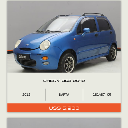
Encontranos en
CHERY QQ3 2012
2012
NAFTA
181487
U$S
5.900