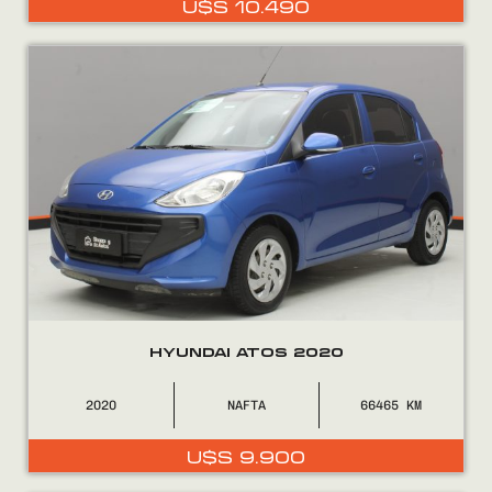
U$S
10.490
0800
2525
HYUNDAI ATOS 2020
2020
NAFTA
66465
U$S
9.900