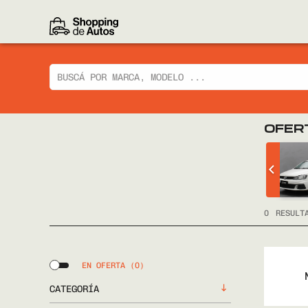
OFER
 CIAZ GLX
CHEVROLET
TRACKER LTZ 2014
FULL
0
RESULT
EN OFERTA
(0)
CATEGORÍA