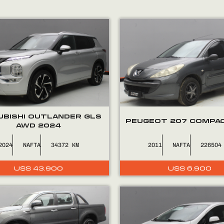
UBISHI OUTLANDER GLS
PEUGEOT 207 COMPAC
AWD 2024
2024
NAFTA
34372
2011
NAFTA
226504
U$S
43.900
U$S
6.900