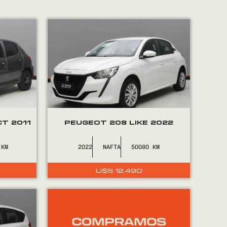
T 2011
PEUGEOT 208 LIKE 2022
2022
NAFTA
50080
U$S
12.490