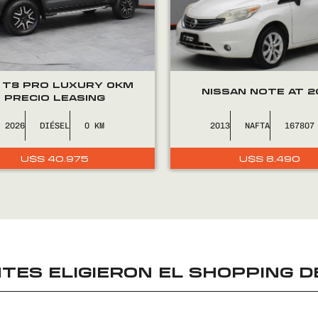
 T8 PRO LUXURY 0KM
NISSAN NOTE AT 2
PRECIO LEASING
2026
DIÉSEL
0
2013
NAFTA
167807
U$S
40.975
U$S
8.490
TES ELIGIERON EL
SHOPPING D