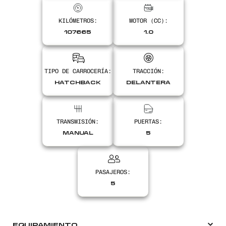
KILÓMETROS:
MOTOR (CC):
Encontranos en
107665
1.0
TIPO DE CARROCERÍA:
TRACCIÓN:
HATCHBACK
DELANTERA
TRANSMISIÓN:
PUERTAS:
MANUAL
5
PASAJEROS:
5
EQUIPAMIENTO