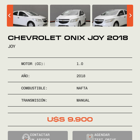
COMPRÁ
VENDÉ
CHEVROLET ONIX JOY 2018
JOY
FINANCIÁ
MOTOR (CC):
1.0
NOSOTROS
AÑO:
2018
CONTACTO
COMBUSTIBLE:
NAFTA
TRANSMISIÓN:
MANUAL
U$S
9.900
0800
2525
CONTACTAR
AGENDAR
UN ASESOR
TEST DRIVE