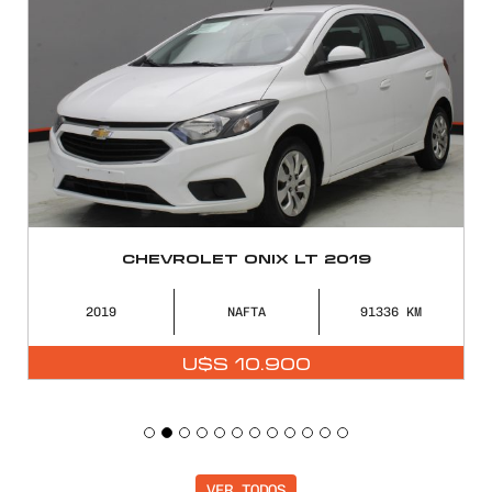
CHEVROLET ONIX LT 2019
2019
NAFTA
91336
U$S
10.900
VER TODOS