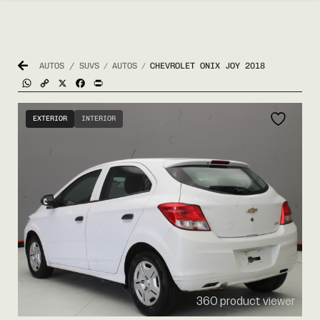
AUTOS / SUVS
AUTOS
CHEVROLET ONIX JOY 2018
/
/
WhatsApp
Copy
X
Facebook
Print
Link
EXTERIOR
INTERIOR
360 product viewer