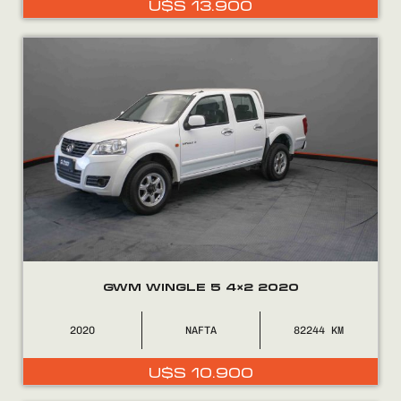
U$S
13.900
0800
2525
GWM WINGLE 5 4×2 2020
2020
NAFTA
82244
U$S
10.900