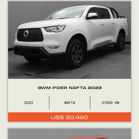
Encontranos en
GWM POER NAFTA 2023
2023
NAFTA
27800
U$S
20.490