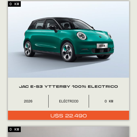
0 KM
Encontranos en
JAC E-S3 YTTERBY 100% ELECTRICO
2026
ELÉCTRICO
0
U$S
22.490
0 KM