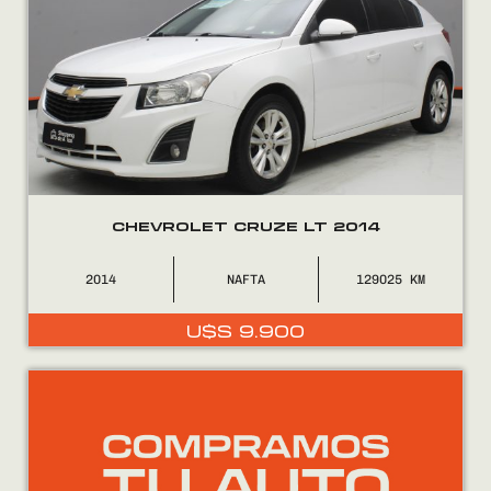
CHEVROLET CRUZE LT 2014
2014
NAFTA
129025
U$S
9.900