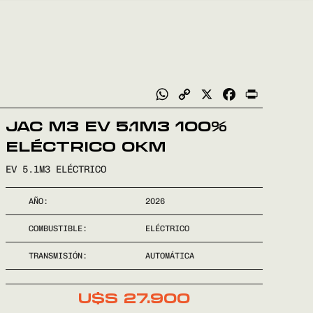
WhatsApp
Copy
X
Facebook
Print
Link
JAC M3 EV 5.1M3 100%
ELÉCTRICO 0KM
EV 5.1M3 ELÉCTRICO
AÑO:
2026
COMBUSTIBLE:
ELÉCTRICO
TRANSMISIÓN:
AUTOMÁTICA
U$S
27.900