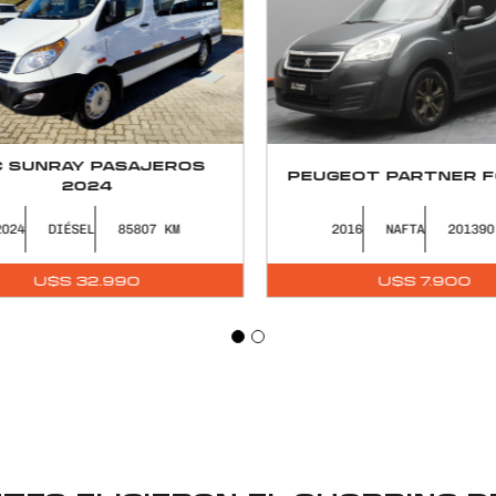
 SUNRAY PASAJEROS
PEUGEOT PARTNER FG
2024
024
DIÉSEL
85807
2016
NAFTA
201390
U$S
32.990
U$S
7.900