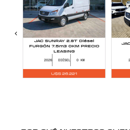
%
JAC SUNRAY 2.8T Diésel
JAC
 0KM
FURGÓN 7.5m3 0KM PRECIO
LEASING
2026
DIÉSEL
0
2
U$S
26.221