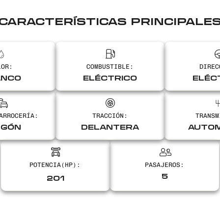
CARACTERÍSTICAS PRINCIPALE
LOR:
COMBUSTIBLE:
DIREC
ANCO
ELÉCTRICO
ELÉC
ARROCERÍA:
TRACCIÓN:
TRANSM
RGÓN
DELANTERA
AUTOM
PASAJEROS:
5
201