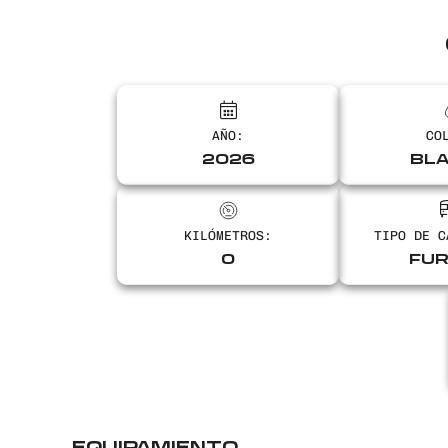
AÑO:
CO
2026
BL
KILÓMETROS:
TIPO DE C
0
FU
EQUIPAMIENTO