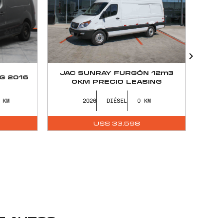
JAC SUNRAY FURGÓN 12m3
J
 2016
0KM PRECIO LEASING
2026
DIÉSEL
0
U$S
33.598