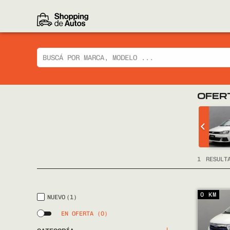
OFER
 CIAZ GLX
CHEVROLET
TRACKER LTZ 2014
FULL
1
RESULT
0 KM
NUEVO
(1)
EN OFERTA
(0)