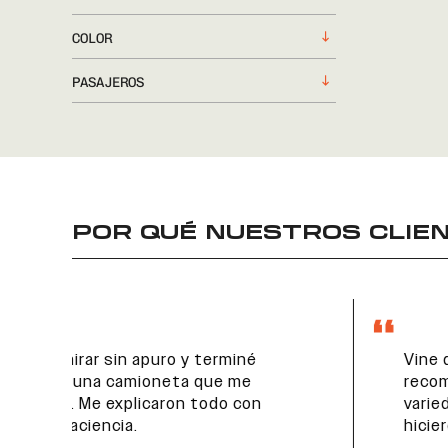
COLOR
PASAJEROS
POR QUÉ NUESTROS CLIEN
Vine desde el interior por
recomendación de un amigo. La
variedad de autos y la atención
hicieron que valiera la pena el viaje.