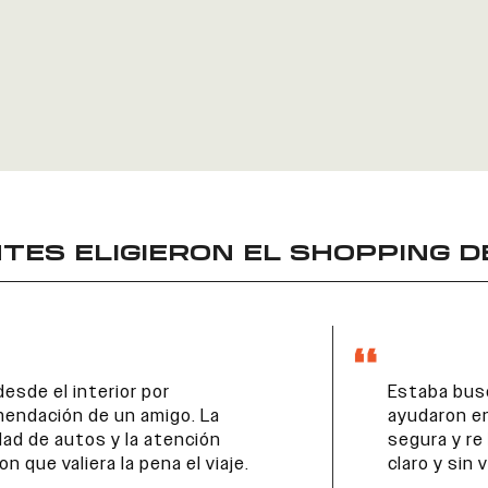
TES ELIGIERON EL
SHOPPING D
Estaba buscando mi primer auto y me
ayudaron en cada paso. Me sentí
segura y re bien asesorada. Todo fue
claro y sin vueltas.