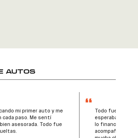
E AUTOS
Todo fue más fácil de lo que
esperaba. Vendí mi auto, elegí otro y
lo financié ahí mismo. Me
acompañaron en todo el proceso con