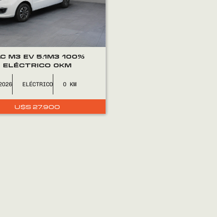
C M3 EV 5.1M3 100%
ELÉCTRICO 0KM
2026
ELÉCTRICO
0
U$S
27.900