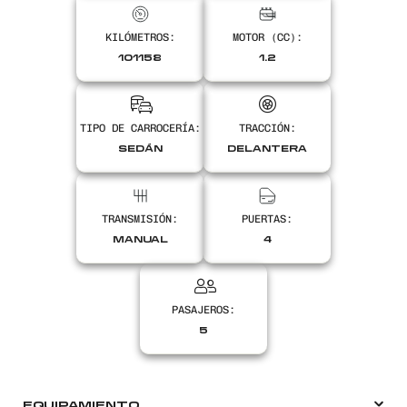
KILÓMETROS:
MOTOR (CC):
Encontranos en
101158
1.2
TIPO DE CARROCERÍA:
TRACCIÓN:
SEDÁN
DELANTERA
TRANSMISIÓN:
PUERTAS:
MANUAL
4
PASAJEROS:
5
EQUIPAMIENTO