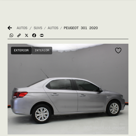
AUTOS / SUVS
AUTOS
PEUGEOT 301 2020
/
/
WhatsApp
Copy
X
Facebook
Print
Link
EXTERIOR
INTERIOR
360 product viewer