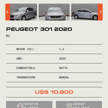
COMPRÁ
VENDÉ
PEUGEOT 301 2020
N1
FINANCIÁ
MOTOR (CC):
1.2
NOSOTROS
AÑO:
2020
CONTACTO
COMBUSTIBLE:
NAFTA
TRANSMISIÓN:
MANUAL
U$S
10.900
0800
2525
CONTACTAR
AGENDAR
UN ASESOR
TEST DRIVE