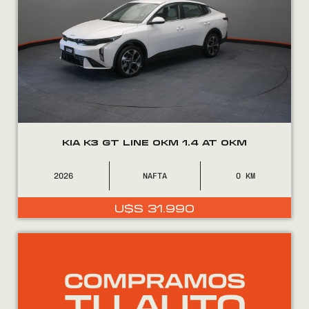
KIA K3 GT LINE 0KM 1.4 AT 0KM
2026
NAFTA
0
U$S
31.990