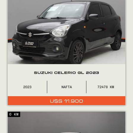
SUZUKI CELERIO GL 2023
2023
NAFTA
72478
U$S
11.900
0 KM