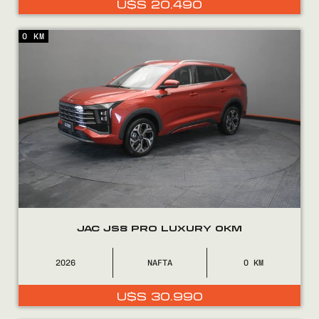
U$S
20.490
0800
2525
0 KM
JAC JS8 PRO LUXURY 0KM
2026
NAFTA
0
U$S
30.990