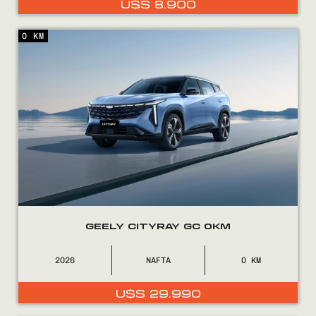
U$S
8.900
0800
2525
0 KM
GEELY CITYRAY GC 0KM
2026
NAFTA
0
U$S
29.990