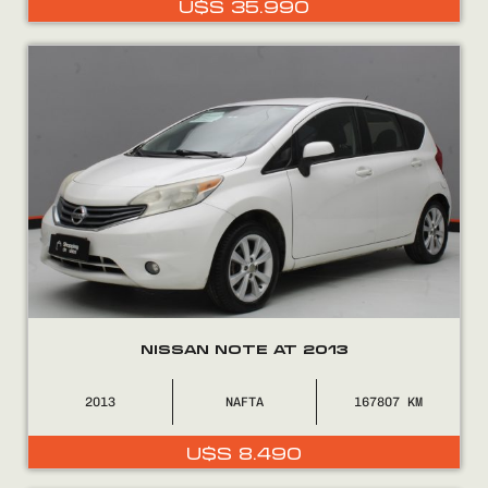
U$S
35.990
0800
2525
NISSAN NOTE AT 2013
2013
NAFTA
167807
U$S
8.490