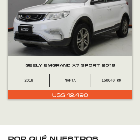
FINANCIÁ
NOSOTROS
CONTACTO
GEELY EMGRAND X7 SPORT 2018
2018
NAFTA
150646
0800
2525
U$S
12.490
POR QUÉ NUESTROS