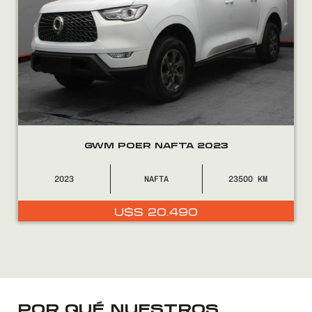
FINANCIÁ
NOSOTROS
CONTACTO
GWM POER NAFTA 2023
2023
NAFTA
23500
0800
2525
U$S
20.490
POR QUÉ NUESTROS