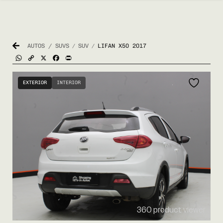
AUTOS / SUVS
SUV
LIFAN X50 2017
/
/
WhatsApp
Copy
X
Facebook
Print
Link
EXTERIOR
INTERIOR
360 product viewer