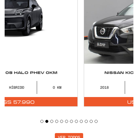
NISSAN KICKS EXCLUSIVE 2018
2018
NAFTA
104055
U$S
14.900
VER TODOS