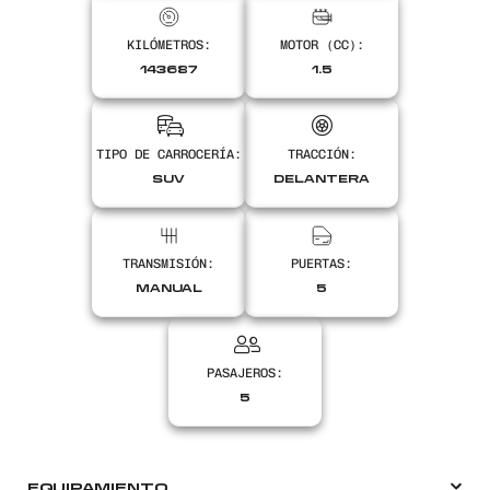
KILÓMETROS:
MOTOR (CC):
Encontranos en
143687
1.5
TIPO DE CARROCERÍA:
TRACCIÓN:
SUV
DELANTERA
TRANSMISIÓN:
PUERTAS:
MANUAL
5
PASAJEROS:
5
EQUIPAMIENTO