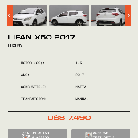
COMPRÁ
VENDÉ
LIFAN X50 2017
LUXURY
FINANCIÁ
MOTOR (CC):
1.5
NOSOTROS
AÑO:
2017
CONTACTO
COMBUSTIBLE:
NAFTA
TRANSMISIÓN:
MANUAL
U$S
7.490
0800
2525
CONTACTAR
AGENDAR
UN ASESOR
TEST DRIVE