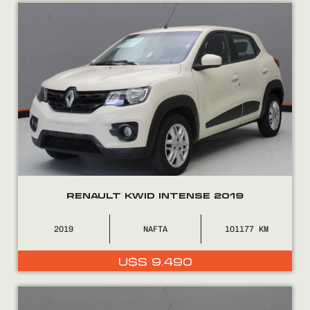
Encontranos en
RENAULT KWID INTENSE 2019
2019
NAFTA
101177
U$S
9.490