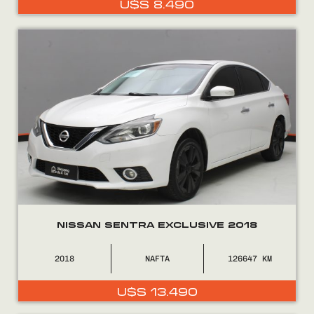
U$S
8.490
0800
2525
NISSAN SENTRA EXCLUSIVE 2018
2018
NAFTA
126647
U$S
13.490