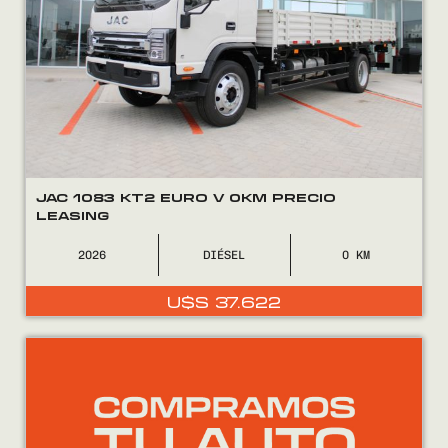
JAC 1083 KT2 EURO V 0KM PRECIO
LEASING
2026
DIÉSEL
0
U$S
37.622