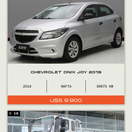
CHEVROLET ONIX JOY 2019
2019
NAFTA
89675
U$S
9.900
0 KM