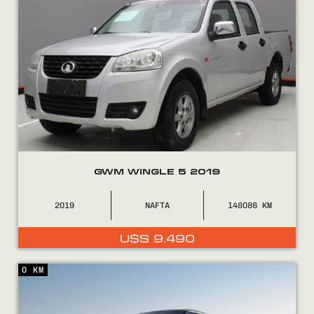
GWM WINGLE 5 2019
2019
NAFTA
148086
U$S
9.490
0 KM