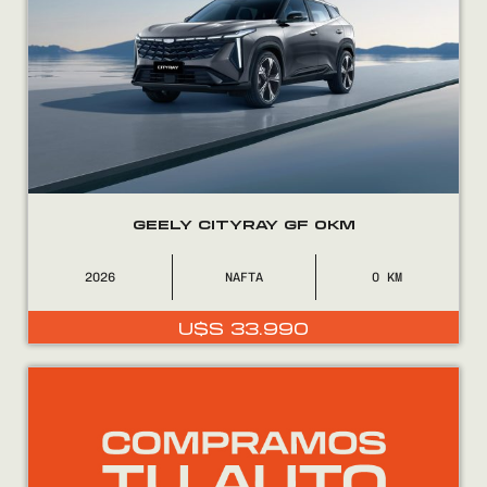
GEELY CITYRAY GF 0KM
2026
NAFTA
0
U$S
33.990