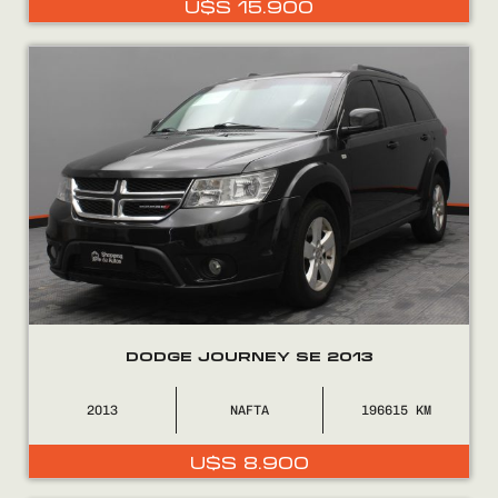
U$S
15.900
0800
2525
DODGE JOURNEY SE 2013
2013
NAFTA
196615
U$S
8.900