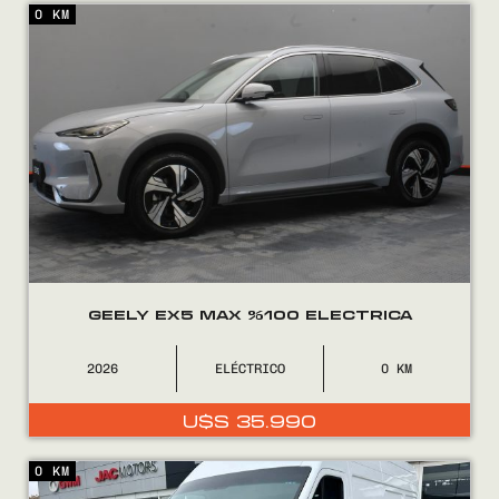
0 KM
Encontranos en
GEELY EX5 MAX %100 ELECTRICA
2026
ELÉCTRICO
0
U$S
35.990
0 KM