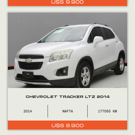
U$S
9.900
0800
2525
CHEVROLET TRACKER LTZ 2014
2014
NAFTA
177055
U$S
8.900