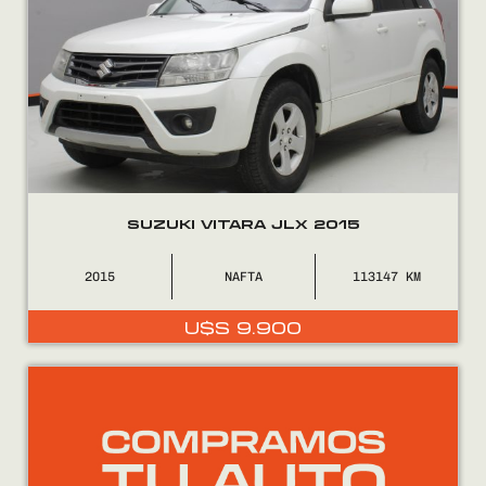
SUZUKI VITARA JLX 2015
2015
NAFTA
113147
U$S
9.900