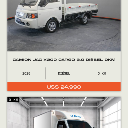
VENDÉ
FINANCIÁ
NOSOTROS
CONTACTO
CAMION JAC X200 CARGO 2.0 DIÉSEL 0KM
2026
DIÉSEL
0
0800
2525
U$S
24.990
0 KM