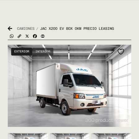
CAMIONES
JAC X200 EV BOX 0KM PRECIO LEASING
/
WhatsApp
Copy
X
Facebook
Print
Link
EXTERIOR
INTERIOR
360 product viewer