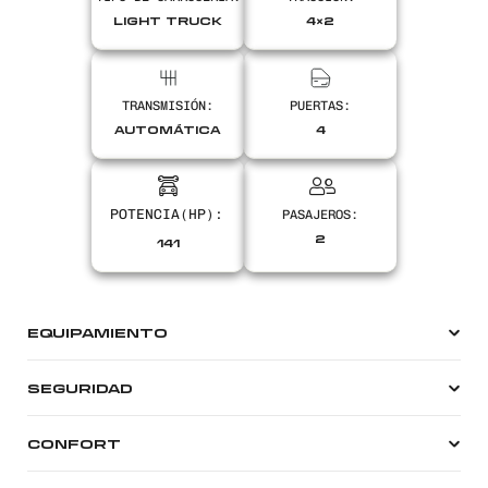
Encontranos en
LIGHT TRUCK
4×2
TRANSMISIÓN:
PUERTAS:
AUTOMÁTICA
4
PASAJEROS:
2
141
EQUIPAMIENTO
SEGURIDAD
CONFORT