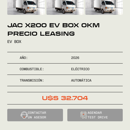
COMPRÁ
JAC X200 EV BOX 0KM
VENDÉ
PRECIO LEASING
EV BOX
FINANCIÁ
AÑO:
2026
NOSOTROS
COMBUSTIBLE:
ELÉCTRICO
CONTACTO
TRANSMISIÓN:
AUTOMÁTICA
U$S
32.704
0800
2525
CONTACTAR
AGENDAR
UN ASESOR
TEST DRIVE