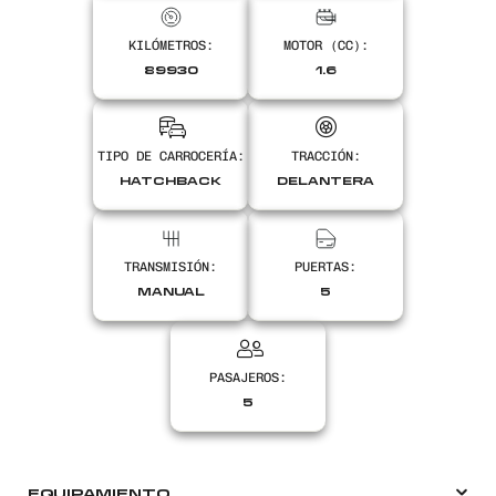
KILÓMETROS:
MOTOR (CC):
Encontranos en
89930
1.6
TIPO DE CARROCERÍA:
TRACCIÓN:
HATCHBACK
DELANTERA
TRANSMISIÓN:
PUERTAS:
MANUAL
5
PASAJEROS:
5
EQUIPAMIENTO