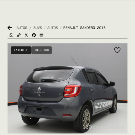
AUTOS / SUVS
AUTOS
RENAULT SANDERO 2016
/
/
WhatsApp
Copy
X
Facebook
Print
Link
EXTERIOR
INTERIOR
360 product viewer