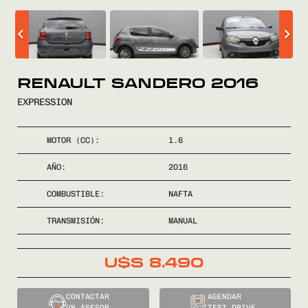
COMPRÁ
VENDÉ
RENAULT SANDERO 2016
EXPRESSION
FINANCIÁ
MOTOR (CC):
1.6
NOSOTROS
AÑO:
2016
CONTACTO
COMBUSTIBLE:
NAFTA
TRANSMISIÓN:
MANUAL
U$S
8.490
0800
2525
CONTACTAR
AGENDAR
UN ASESOR
TEST DRIVE