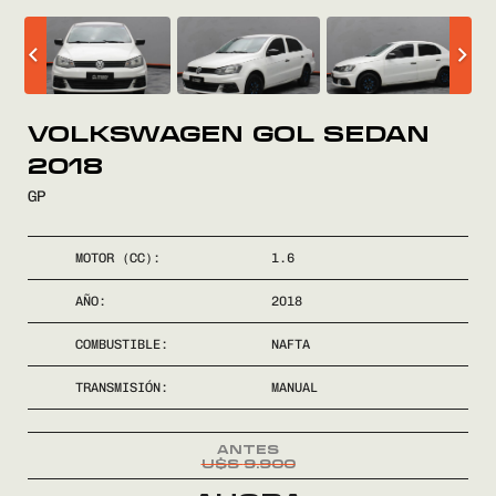
COMPRÁ
VENDÉ
VOLKSWAGEN GOL SEDAN
2018
FINANCIÁ
GP
NOSOTROS
MOTOR (CC):
1.6
CONTACTO
AÑO:
2018
COMBUSTIBLE:
NAFTA
TRANSMISIÓN:
MANUAL
0800
2525
U$S
9.900