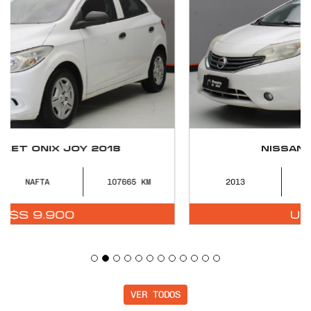
NISSAN NOTE AT 2013
2013
NAFTA
167807
U$S
8.490
VER TODOS