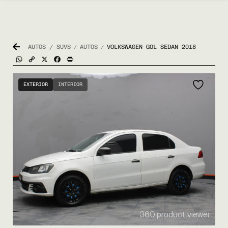
AUTOS / SUVS
AUTOS
VOLKSWAGEN GOL SEDAN 2018
/
/
WhatsApp
Copy
X
Facebook
Print
Link
EXTERIOR
INTERIOR
360 product viewer