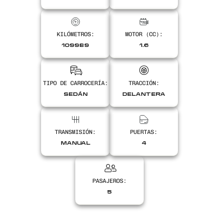
Encontranos en
KILÓMETROS:
MOTOR (CC):
109989
1.6
TIPO DE CARROCERÍA:
TRACCIÓN:
SEDÁN
DELANTERA
TRANSMISIÓN:
PUERTAS:
MANUAL
4
PASAJEROS:
5