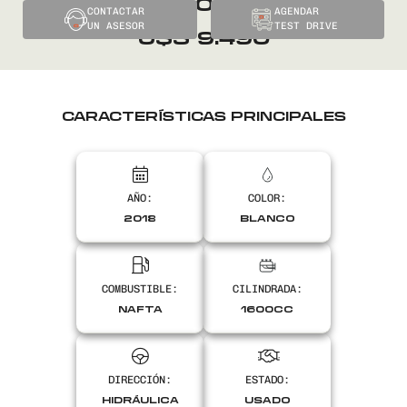
El
CONTACTAR
AGENDAR
UN ASESOR
TEST DRIVE
precio
El
U$S
9.490
original
precio
era:
actual
CARACTERÍSTICAS PRINCIPALES
U$S
es:
9.900.
U$S
AÑO:
COLOR:
9.490.
2018
BLANCO
COMBUSTIBLE:
CILINDRADA:
NAFTA
1600CC
DIRECCIÓN:
ESTADO:
HIDRÁULICA
USADO