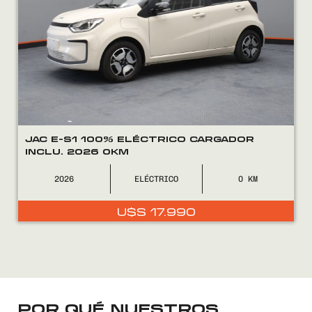
FINANCIÁ
NOSOTROS
CONTACTO
JAC E-S1 100% ELÉCTRICO CARGADOR
INCLU. 2026 0KM
2026
ELÉCTRICO
0
0800
2525
U$S
17.990
POR QUÉ NUESTROS